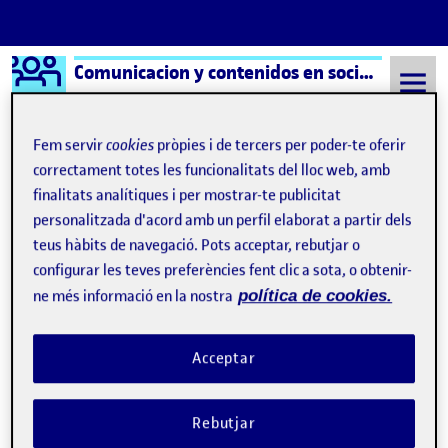
Logo Ágora
Comunicacion y contenidos en social media aula 1
Saltar al contingut
Fem servir
cookies
pròpies i de tercers per poder-te oferir
correctament totes les funcionalitats del lloc web, amb
Semestre 20222 - Aula 1
Youtube- Frecuencia de uso en España
finalitats analítiques i per mostrar-te publicitat
personalitzada d'acord amb un perfil elaborat a partir dels
Navegació d'entrades
: Xavi Sabaté
: PR
Anterior
Següent
teus hàbits de navegació. Pots acceptar, rebutjar o
configurar les teves preferències fent clic a sota, o obtenir-
Youtube- Frecuencia de uso e
Publicat per
ne més informació en la nostra
política de cookies.
Publicat per
Cristina Basterrechea Garcia
Visibilitat:
Data de publicació
el Youtube- Frecuencia de uso en Españ
Públic
-
6 Març 2023
-
comentari
Acceptar
Hola compañeros, os dejo el tema que voy a analizar, para
Rebutjar
que no nos repitamos. se trata de la red social Youtube, y del