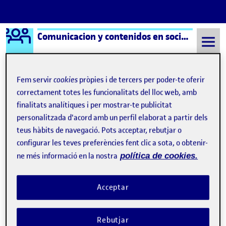
Logo Ágora
Comunicacion y contenidos en social media aula 1
Saltar al contingut
Fem servir
cookies
pròpies i de tercers per poder-te oferir
correctament totes les funcionalitats del lloc web, amb
Semestre 20222 - Aula 1
Xavi Sabaté
finalitats analítiques i per mostrar-te publicitat
personalitzada d'acord amb un perfil elaborat a partir dels
Navegació d'entrades
: Presentación
: You
Anterior
Següent
teus hàbits de navegació. Pots acceptar, rebutjar o
configurar les teves preferències fent clic a sota, o obtenir-
Xavi Sabaté
Publicat per
ne més informació en la nostra
política de cookies.
Publicat per
Xavier Sabaté Dominguez
Visibilitat:
Data de publicació
el Xavi Sabaté
Públic
-
4 Març 2023
-
comentari
Acceptar
Como no sé cómo empezar, empiezo diciendo que no lo sé y
salgo del apuro. Tengo 22 años, vivo en Barcelona, aunque
Rebutjar