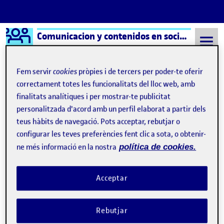
Logo Ágora
Comunicacion y contenidos en social media aula 1
Saltar al contingut
Fem servir
cookies
pròpies i de tercers per poder-te oferir
correctament totes les funcionalitats del lloc web, amb
finalitats analítiques i per mostrar-te publicitat
Semestre 20222 - Aula 1
algoritmos
personalitzada d'acord amb un perfil elaborat a partir dels
algoritmos
teus hàbits de navegació. Pots acceptar, rebutjar o
configurar les teves preferències fent clic a sota, o obtenir-
ne més informació en la nostra
política de cookies.
TikTok: Letal por Diseño
Publicat per
Publicat per
Roberto
Visibilitat:
Data de publicació
3 abril, 2023 3:55 pm
el TikTok: Letal por Diseño
Públic
-
15 Març 2023
-
comentari
Acceptar
Rebutjar