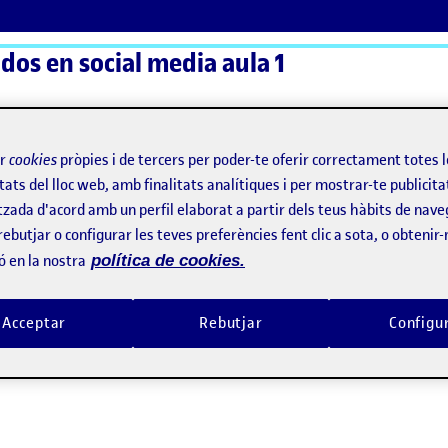
os en social media aula 1
ActiFolios
Aj
ir
cookies
pròpies i de tercers per poder-te oferir correctament totes 
tats del lloc web, amb finalitats analítiques i per mostrar-te publicita
tzada d'acord amb un perfil elaborat a partir dels teus hàbits de nave
rebutjar o configurar les teves preferències fent clic a sota, o obtenir
ó en la nostra
política de cookies.
nez
Acceptar
Rebutjar
Configu