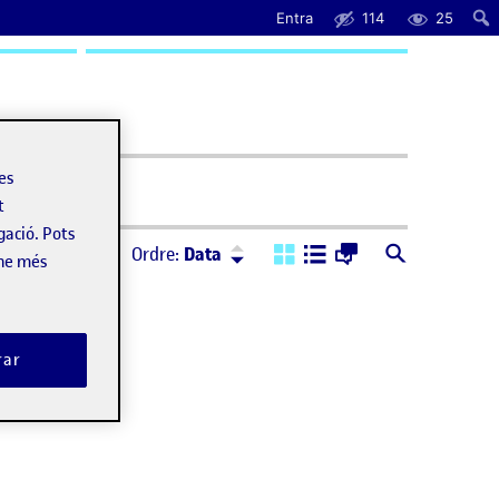
Entra
114
25
uda
les
t
gació. Pots
Ordre:
Descendent
Ordre:
Data
-ne més
rar