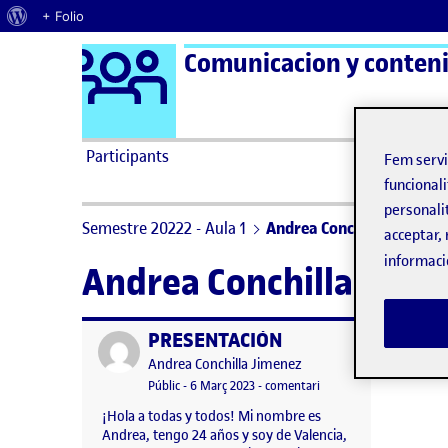
Quant al WordPress
+ Folio
Logo Ágora
Comunicacion y contenid
Saltar al contingut
Participants
Fem serv
funcionali
personali
Semestre 20222 - Aula 1
Andrea Conchilla Jimenez
acceptar, 
informaci
Andrea Conchilla Jime
PRESENTACIÓN
Publicat per
Publicat per
Andrea Conchilla Jimenez
Visibilitat:
Data de publicació
el PRESENTACIÓN
Públic
-
6 Març 2023
-
comentari
¡Hola a todas y todos! Mi nombre es
Andrea, tengo 24 años y soy de Valencia,