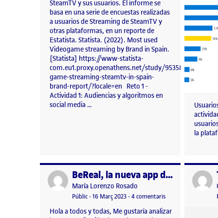
SteamTV y sus usuarios. El informe se
basa en una serie de encuestas realizadas
a usuarios de Streaming de SteamTV y
otras plataformas, en un reporte de
Estatista. Statista. (2022). Most used
Videogame streaming by Brand in Spain.
[Statista] https://www-statista-
com.eu1.proxy.openathens.net/study/95358/video-
game-streaming-steamtv-in-spain-
brand-report/?locale=en Reto 1 -
Actividad 1: Audiencias y algoritmos en
social media …
Usuario
activida
usuario
la plat
BeReal, la nueva app de moda
Publicat per
Publicat 
Publicat per
María Lorenzo Rosado
Visibilitat:
Data de publicació
30 març, 2023 9:55 pm
a BeReal, la nueva 
Públic
-
16 Març 2023
-
4 comentaris
Hola a todos y todas, Me gustaría analizar