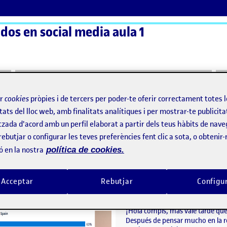
os en social media aula 1
ActiFolios
Aj
ir
cookies
pròpies i de tercers per poder-te oferir correctament totes 
tats del lloc web, amb finalitats analítiques i per mostrar-te publicita
tzada d'acord amb un perfil elaborat a partir dels teus hàbits de nave
rebutjar o configurar les teves preferències fent clic a sota, o obtenir
ó en la nostra
política de cookies.
SteamTV, La plataforma de VALVE para competir con Twitch
Ainoa Calderón
per
Publicat per
Acceptar
Rebutjar
Configu
Publicat per
Publicat per
Alejandro Garcia Almoril
Ainoa Calderón Fernánde
V
Visibilitat:
Data de publicació
el SteamTV, La plataforma de VALVE para competir
Visibilitat:
Data de publicació
16 març
Públic
-
16 Març 2023
-
comentari
Públic
-
16 Març 2023
-
comen
¡Hola compis, más vale tarde qu
Después de pensar mucho en la re