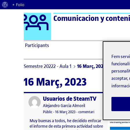
Quant al WordPress
+ Folio
Logo Ágora
Comunicacion y contenid
Saltar al contingut
Participants
Fem serv
funcionali
Semestre 20222 - Aula 1
16 Març, 2023
personali
16 Març, 2023
acceptar, 
informaci
Usuarios de SteamTV
Publicat per
Publicat 
Publicat per
Alejandro Garcia Almoril
Visibilitat:
Data de publicació
el Usuarios de SteamT
Públic
-
16 Març 2023
-
comentari
Muy buenas a todos, he decidido enfocar
el informe de esta primera actividad sobre