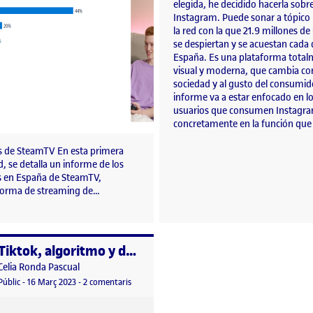
elegida, he decidido hacerla sobr
Instagram. Puede sonar a tópico 
la red con la que 21.9 millones de
se despiertan y se acuestan cada 
España. Es una plataforma tota
visual y moderna, que cambia con
sociedad y al gusto del consumid
informe va a estar enfocado en l
usuarios que consumen Instagr
concretamente en la función que
s de SteamTV En esta primera
d, se detalla un informe de los
s en España de SteamTV,
aforma de streaming de…
Tiktok, algoritmo y demografía
per
Publicat per
Celia Ronda Pascual
app de moda
Visibilitat:
Data de publicació
a Tiktok, algoritmo y demografía
Públic
-
16 Març 2023
-
2 comentaris