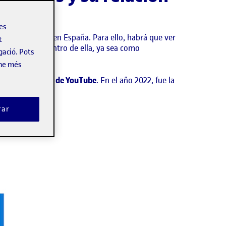
les
e vídeo YouTube en España. Para ello, habrá que ver
t
l que adoptan dentro de ella, ya sea como
gació. Pots
-ne més
ones de usuarios de YouTube
. En el año 2022, fue la
rar