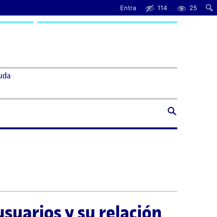
Entra
114
25
uda
suarios y su relación