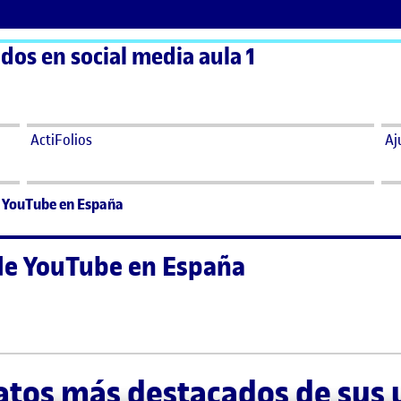
os en social media aula 1
ActiFolios
Aj
de YouTube en España
 de YouTube en España
ios de YouTube en España
datos más destacados de sus u