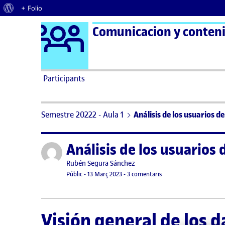
Quant al WordPress
+ Folio
Logo Ágora
Comunicacion y contenid
Saltar al contingut
Participants
Semestre 20222 - Aula 1
Análisis de los usuarios 
Análisis de los usuarios
Publicat per
Publicat per
Rubén Segura Sánchez
Visibilitat:
Data de publicació
28 març, 2023 6:33 pm
a Análisis de los usuar
Públic
-
13 Març 2023
-
3 comentaris
Visión general de los 