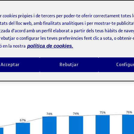
ir
cookies
pròpies i de tercers per poder-te oferir correctament totes 
s perfiles de los usuarios que tiene la red social o plataforma d
tats del lloc web, amb finalitats analítiques i per mostrar-te publicita
rencias a la hora de consumir contenido de la plataforma, y el ro
tzada d'acord amb un perfil elaborat a partir dels teus hàbits de nave
rebutjar o configurar les teves preferències fent clic a sota, o obtenir
ó en la nostra
política de cookies.
portancia de esta plataforma es que en España existen
40,7 mill
un 76%, solo por detrás de Facebook.
Acceptar
Rebutjar
Configu