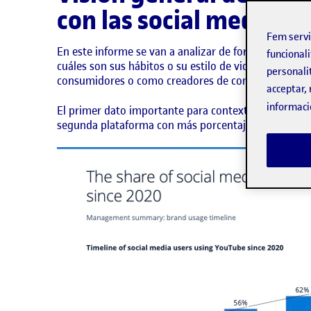
con las social media.
Fem serv
En este informe se van a analizar de forma general lo
funcionali
cuáles son sus hábitos o su estilo de vida, sus prefe
personali
consumidores o como creadores de contenido.
acceptar, 
informaci
El primer dato importante para contextualizar la im
segunda plataforma con más porcentaje de uso, con 