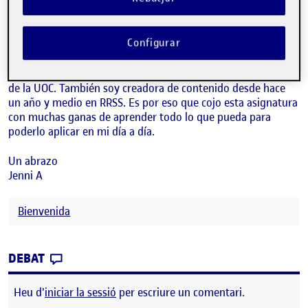
pero vivo en Barcelona por trabajo. Me dedico al mundo
audiovisual, pues llevo 6 años siendo cámara de
Informativos Telecinco, aunque mi verdadera pasión es
Configurar
llegar a ser una buena comunicadora. De ahí que decidí
iniciar esta aventura de combinarme el trabajo con los
estudios del grado de Comunicación Audiovisual por medio
de la UOC. También soy creadora de contenido desde hace
un año y medio en RRSS. Es por eso que cojo esta asignatura
con muchas ganas de aprender todo lo que pueda para
poderlo aplicar en mi día a día.
Un abrazo
Jenni A
Bienvenida
CONTRIBUTION
0
EL PRESENTACIÓN
DEBAT
Heu d'
iniciar la sessió
per escriure un comentari.