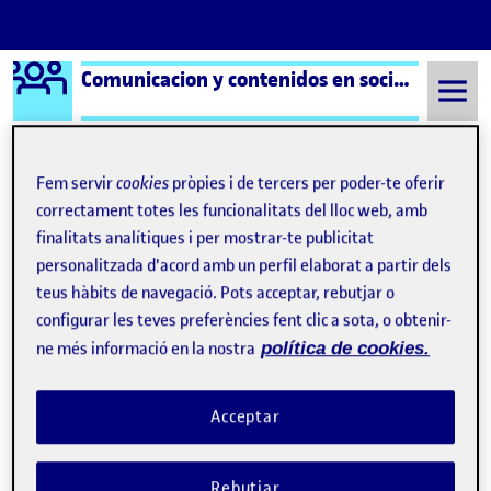
Logo Ágora
Comunicacion y contenidos en social media aula 1
Saltar al contingut
Fem servir
cookies
pròpies i de tercers per poder-te oferir
correctament totes les funcionalitats del lloc web, amb
Semestre 20222 - Aula 1
Presentación
finalitats analítiques i per mostrar-te publicitat
Navegació d'entrades
: Tiktok, audiencia y algoritmo.
: Sta
Anterior
Següent
personalitzada d'acord amb un perfil elaborat a partir dels
teus hàbits de navegació. Pots acceptar, rebutjar o
Presentación
configurar les teves preferències fent clic a sota, o obtenir-
Publicat per
ne més informació en la nostra
política de cookies.
Publicat per
Jennifer Alcoholado Montero
Visibilitat:
Data de publicació
el Presentación
Públic
-
11 Març 2023
-
comentari
Acceptar
¡Buenas! Disculpad la tardanza…
Soy Jennifer Alcoholado, tengo 25 años y soy de Tarragona
Rebutjar