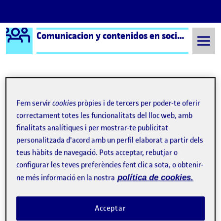
Logo Ágora
Comunicacion y contenidos en social media aula 1
Saltar al contingut
Semestre 20222 - Aula 1
Benvinguts i benvingudes!
Fem servir
cookies
pròpies i de tercers per poder-te oferir
correctament totes les funcionalitats del lloc web, amb
Navegació d'entrades
: Pre
Següent
finalitats analítiques i per mostrar-te publicitat
personalitzada d'acord amb un perfil elaborat a partir dels
teus hàbits de navegació. Pots acceptar, rebutjar o
configurar les teves preferències fent clic a sota, o obtenir-
ne més informació en la nostra
política de cookies.
Acceptar
Publicat per