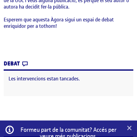
de la UOC i veus alguna publicació, és perquè el seu autor o
autora ha decidit fer-la pública.
Esperem que aquesta Àgora sigui un espai de debat
enriquidor per a tothom!
CONTRIBUTION
0
EL BENVINGUTS I BENVINGUDES!
DEBAT
Les intervencions estan tancades.
×
Informació
Formeu part de la comunitat? Accés per
veure més publicacions.