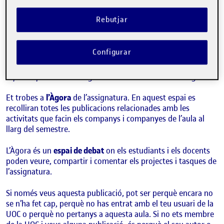
Benvinguts i benvingudes!
Publicat per
Folio
Rebutjar
Visibilitat:
Data de publicació
15 setembre, 2022 3:08 pm
Públic
-
8 Set. 2021
Configurar
Hola!
Aquesta publicació s’ha generat automàticament a l’Àgora.
Et trobes a
l’Àgora
de l’assignatura. En aquest espai es
recolliran totes les publicacions relacionades amb les
activitats que facin els companys i companyes de l’aula al
llarg del semestre.
L’Àgora és un
espai de debat
on els estudiants i els docents
poden veure, compartir i comentar els projectes i tasques de
l’assignatura.
Si només veus aquesta publicació, pot ser perquè encara no
se n’ha fet cap, perquè no has entrat amb el teu usuari de la
UOC o perquè no pertanys a aquesta aula. Si no ets membre